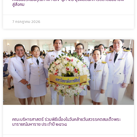
สู่สังคม
7 กรกฎาคม 2026
คณะบริหารศาสตร์ ร่วมพิธีเนื่องในวันคล้ายวันสวรรคตสมเด็จพระ
นารายณ์มหาราช ประจำปี ๒๕๖๘