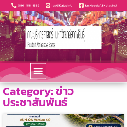
086-458-4362
id:ASKalasinU
fackbook:ASKalasinU
วารสารนวัตกรรมบริหารธุรกิจและการบัญชี
Category: ข่าว
ประชาสัมพันธ์