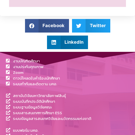
Facebook
Twitter
LinkedIn
งานบัณฑิตศึกษา
งานประกันคุณภาพ
Zoom
ดาวน์โหลดใบคำร้องนักศึกษา
ระบบกำกับและติดตาม มคอ.
สถาบันวิจัยมหาวิทยาลัยกาฬสินธุ์
ระบบบันทึกประวัตินักศึกษา
ระบบฐานข้อมูลวิจัยคณะ
ระบบสารสนเทศการศึกษา ESS
ระบบข้อมูลสารสนเทศวิจัยและนวัตกรรมแห่งชาติ
แบบฟอร์ม มคอ.