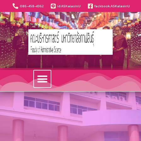
086-458-4362
id:ASKalasinU
fackbook:ASKalasinU
วารสารนวัตกรรมบริหารธุรกิจและการบัญชี