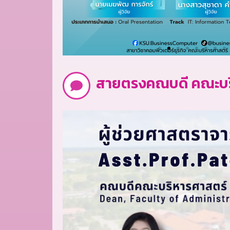
สายตรงคณบดี คณะบร