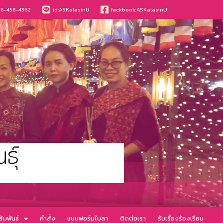
6-458-4362
id:ASKalasinU
fackbook:ASKalasinU
ัมพันธ์
คำสั่ง
แบบฟอร์มใบลา
ติดต่อเรา
รับเรื่องร้องเรียน