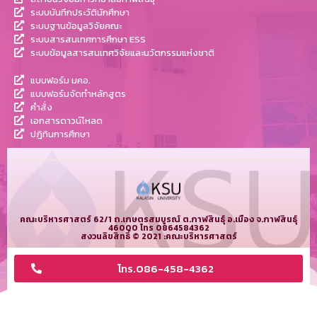
ระบบบันทึกประวัตินักศึกษา
ระบบฐานข้อมูลวิจัยคณะ
ระบบสารสนเทศการศึกษา ESS
ระบบข้อมูลสารสนเทศวิจัยและนวัตกรรมแห่งชาติ
แบบฟอร์ม มคอ.
แบบฟอร์มจัดทำหลักสูตร
คำสั่ง
เอกสารดาวน์โหลด
ปฎิทินการศึกษา
คณะบริหารศาสตร์ 62/1 ถ.เกษตรสมบูรณ์ ต.กาฬสินธุ์ อ.เมือง จ.กาฬสินธุ์
46000 โทร 0864584362
สงวนลิขสิทธิ์ © 2021 :คณะบริหารศาสตร์
โทร.086-458-4362