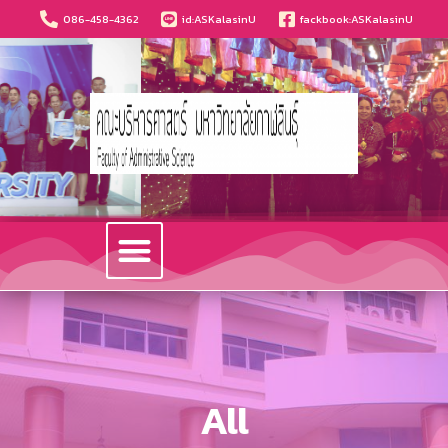
086-458-4362
id:ASKalasinU
fackbook:ASKalasinU
วารสารนวัตกรรมบริหารธุรกิจและการบัญชี
All