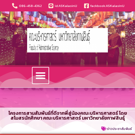
086-458-4362
id:ASKalasinU
fackbook:ASKalasinU
วารสารนวัตกรรมบริหารธุรกิจและการบัญชี
โครงการสานสัมพันธ์ที่ดีจากพี่สู่น้องคณะบริหารศาสตร์ โดย
สโมสรนักศึกษา คณะบริหารศาสตร์ มหาวิทยาลัยกาฬสินธุ์
ข่าวประชาสัมพันธ์