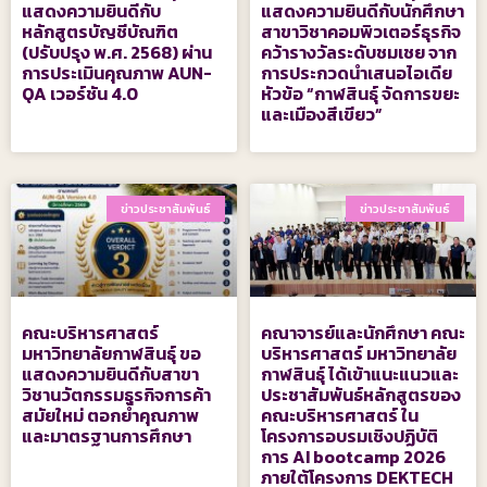
แสดงความยินดีกับ
แสดงความยินดีกับนักศึกษา
หลักสูตรบัญชีบัณฑิต
สาขาวิชาคอมพิวเตอร์ธุรกิจ
(ปรับปรุง พ.ศ. 2568) ผ่าน
คว้ารางวัลระดับชมเชย จาก
การประเมินคุณภาพ AUN-
การประกวดนำเสนอไอเดีย
QA เวอร์ชัน 4.0
หัวข้อ “กาฬสินธุ์ จัดการขยะ
และเมืองสีเขียว”
ข่าวประชาสัมพันธ์
ข่าวประชาสัมพันธ์
คณะบริหารศาสตร์
คณาจารย์และนักศึกษา คณะ
มหาวิทยาลัยกาฬสินธุ์ ขอ
บริหารศาสตร์ มหาวิทยาลัย
แสดงความยินดีกับสาขา
กาฬสินธุ์ ได้เข้าแนะแนวและ
วิชานวัตกรรมธุรกิจการค้า
ประชาสัมพันธ์หลักสูตรของ
สมัยใหม่ ตอกย้ำคุณภาพ
คณะบริหารศาสตร์ ใน
และมาตรฐานการศึกษา
โครงการอบรมเชิงปฏิบัติ
การ AI bootcamp 2026
ภายใต้โครงการ DEKTECH