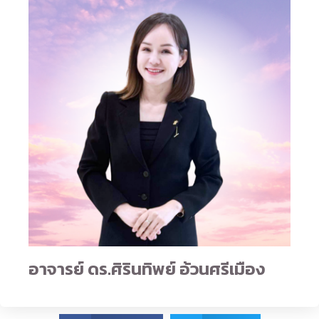
อาจารย์ ดร.ศิรินทิพย์ อ้วนศรีเมือง