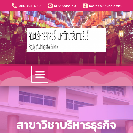
086-458-4362
id:ASKalasinU
fackbook:ASKalasinU
วารสารนวัตกรรมบริหารธุรกิจและการบัญชี
สาขาวิชาบริหารธุรกิจ