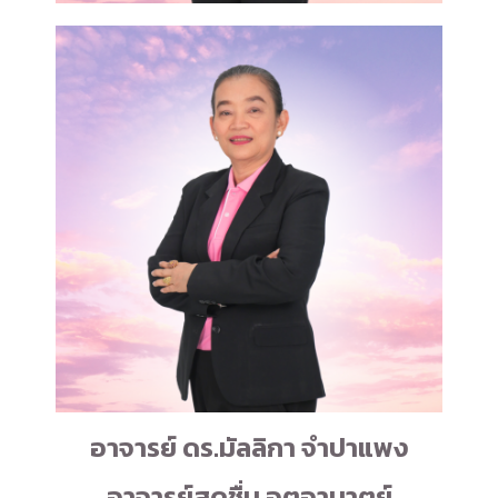
อาจารย์ ดร.มัลลิกา จำปาแพง
อาจารย์สดชื่น อุตอามาตย์