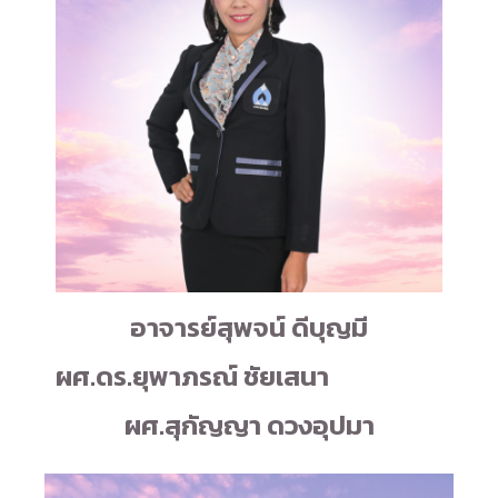
อาจารย์สุพจน์ ดีบุญมี
ผศ.ดร.ยุพาภรณ์ ชัยเสนา
ผศ.สุกัญญา ดวงอุปมา