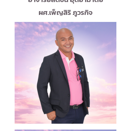
ผศ.เพ็ญสิริ ภูวรกิจ