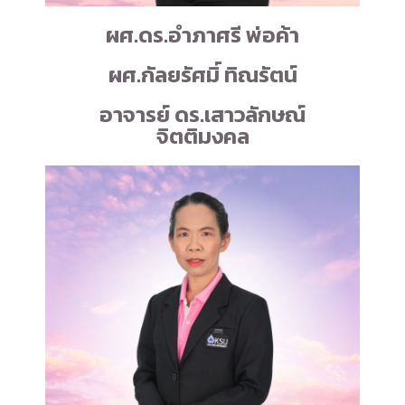
ผศ.ดร.อำภาศรี พ่อค้า
ผศ.กัลยรัศมิ์ ทิณรัตน์
อาจารย์ ดร.เสาวลักษณ์
จิตติมงคล