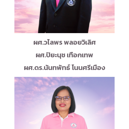
ผศ.วไลพร พลอยวิเลิศ
ผศ.ปิยะนุช เทือกเทพ
ผศ.ดร.นันทพัทธ์ โนนศรีเมือง