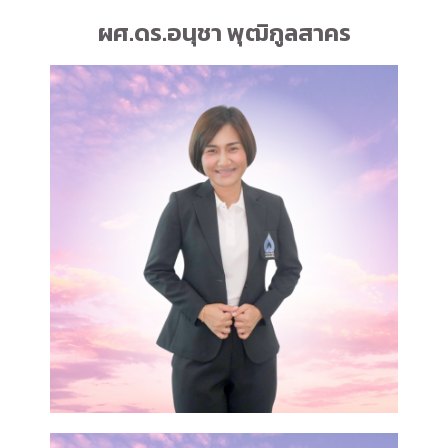
ผศ.ดร.อนุชา พุฒิกูลสาคร