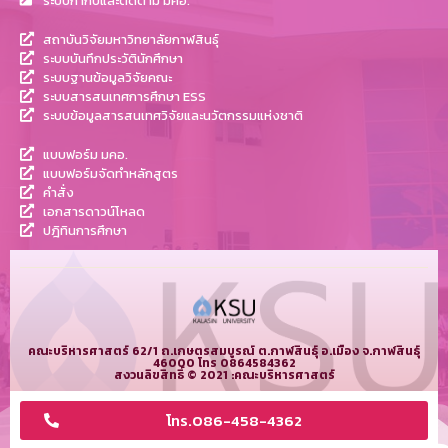
ระบบกำกับและติดตาม มคอ.
สถาบันวิจัยมหาวิทยาลัยกาฬสินธุ์
ระบบบันทึกประวัตินักศึกษา
ระบบฐานข้อมูลวิจัยคณะ
ระบบสารสนเทศการศึกษา ESS
ระบบข้อมูลสารสนเทศวิจัยและนวัตกรรมแห่งชาติ
แบบฟอร์ม มคอ.
แบบฟอร์มจัดทำหลักสูตร
คำสั่ง
เอกสารดาวน์โหลด
ปฎิทินการศึกษา
คณะบริหารศาสตร์ 62/1 ถ.เกษตรสมบูรณ์ ต.กาฬสินธุ์ อ.เมือง จ.กาฬสินธุ์
46000 โทร 0864584362
สงวนลิขสิทธิ์ © 2021 :คณะบริหารศาสตร์
โทร.086-458-4362