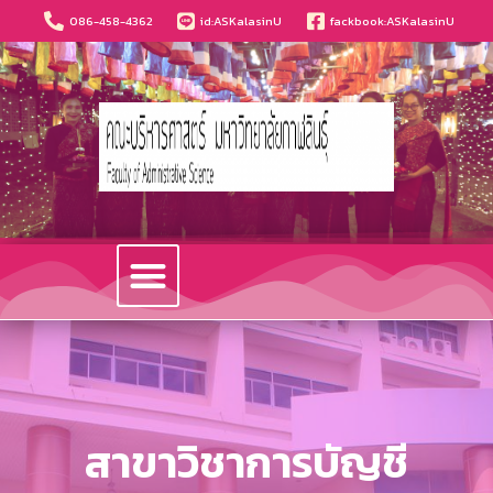
086-458-4362
id:ASKalasinU
fackbook:ASKalasinU
วารสารนวัตกรรมบริหารธุรกิจและการบัญชี
สาขาวิชาการบัญชี