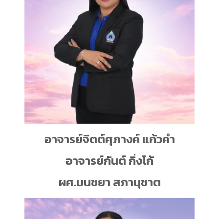
อาจารย์จิตต์ศุภางค์ แก้วคำ
อาจารย์กันต์ กิ่งโก้
ผศ.มนชยา สภานุชาต