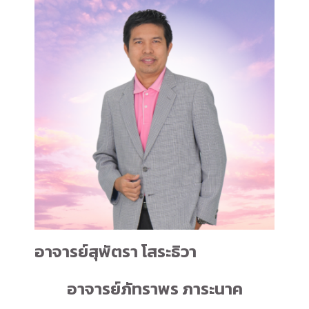
อาจารย์สุพัตรา โสระธิวา
อาจารย์ภัทราพร ภาระนาค