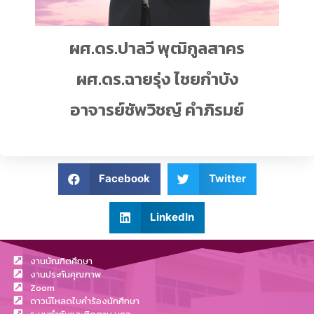
ผศ.ดร.ปาลวี พุฒิกูลสาคร
ผศ.ดร.ฉายรุ่ง ไชยกำบัง
อาจารย์ชัพวิชญ์ คำภิรมย์
Facebook
Twitter
LinkedIn
งานบัณฑิตศึกษา
งานประกันคุณภาพ
Zoom
ดาวน์โหลดใบคำร้องนักศึกษา