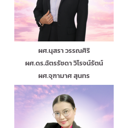
ผศ.นุสรา วรรณศิริ
ผศ.ดร.ฉัตรรัชดา วิโรจน์รัตน์
ผศ.จุฑามาศ สุนทร