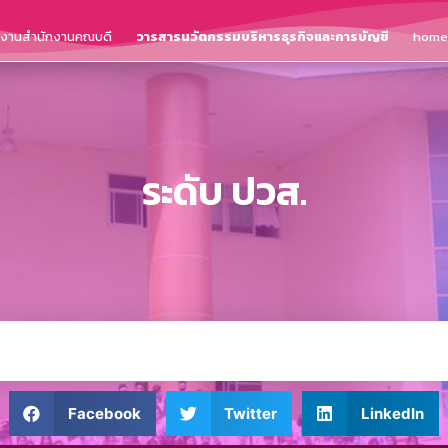
ติงานสำนักงานคณบดี
วารสารนวัตกรรมบริหารธุรกิจและการบัญชี
home
ระดับ ปวส.
Facebook
Twitter
LinkedIn