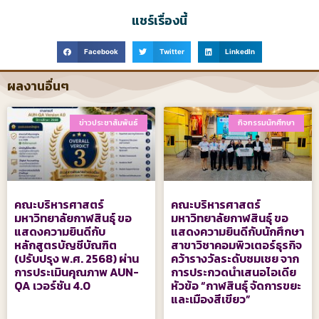
แชร์เรื่องนี้
Facebook
Twitter
LinkedIn
ผลงานอื่นๆ
ข่าวประชาสัมพันธ์
กิจกรรมนักศึกษา
คณะบริหารศาสตร์
คณะบริหารศาสตร์
มหาวิทยาลัยกาฬสินธุ์ ขอ
มหาวิทยาลัยกาฬสินธุ์ ขอ
แสดงความยินดีกับ
แสดงความยินดีกับนักศึกษา
หลักสูตรบัญชีบัณฑิต
สาขาวิชาคอมพิวเตอร์ธุรกิจ
(ปรับปรุง พ.ศ. 2568) ผ่าน
คว้ารางวัลระดับชมเชย จาก
การประเมินคุณภาพ AUN-
การประกวดนำเสนอไอเดีย
QA เวอร์ชัน 4.0
หัวข้อ “กาฬสินธุ์ จัดการขยะ
และเมืองสีเขียว”