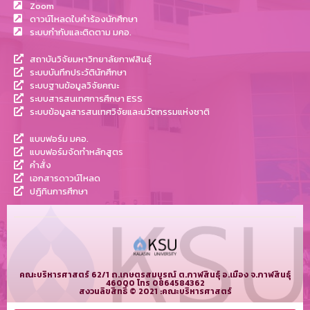
Zoom
ดาวน์โหลดใบคำร้องนักศึกษา
ระบบกำกับและติดตาม มคอ.
สถาบันวิจัยมหาวิทยาลัยกาฬสินธุ์
ระบบบันทึกประวัตินักศึกษา
ระบบฐานข้อมูลวิจัยคณะ
ระบบสารสนเทศการศึกษา ESS
ระบบข้อมูลสารสนเทศวิจัยและนวัตกรรมแห่งชาติ
แบบฟอร์ม มคอ.
แบบฟอร์มจัดทำหลักสูตร
คำสั่ง
เอกสารดาวน์โหลด
ปฎิทินการศึกษา
คณะบริหารศาสตร์ 62/1 ถ.เกษตรสมบูรณ์ ต.กาฬสินธุ์ อ.เมือง จ.กาฬสินธุ์
46000 โทร 0864584362
สงวนลิขสิทธิ์ © 2021 :คณะบริหารศาสตร์