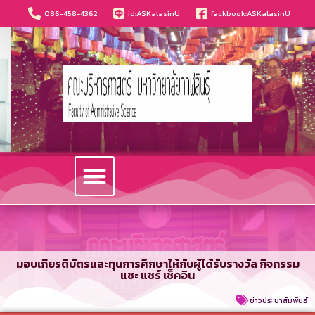
086-458-4362
id:ASKalasinU
fackbook:ASKalasinU
วารสารนวัตกรรมบริหารธุรกิจและการบัญชี
มอบเกียรติบัตรและทุนการศึกษาให้กับผู้ได้รับรางวัล กิจกรรม
แชะ แชร์ เช็คอิน
ข่าวประชาสัมพันธ์