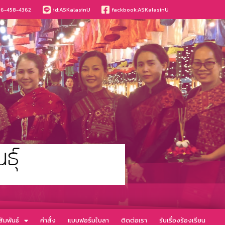
6-458-4362
id:ASKalasinU
fackbook:ASKalasinU
ัมพันธ์
คำสั่ง
แบบฟอร์มใบลา
ติดต่อเรา
รับเรื่องร้องเรียน