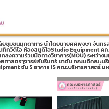
าลัยชุมชนมุกดาหาร นำโดยนายศศิพงษา จันทรส
ันทึกวิดิโอ ห้องสตูดิโอStudio Equipment คณ
ตกลงความร่วมมือทางวิชาการ(MOU) ระหว่างมหา
่วยศาสตราจารย์ภัชรินทร์ ซาตัน คณบดีคณะบริ
ipment ชั้น 5 อาคาร 15 คณะบริหารศาสตร์ มหา