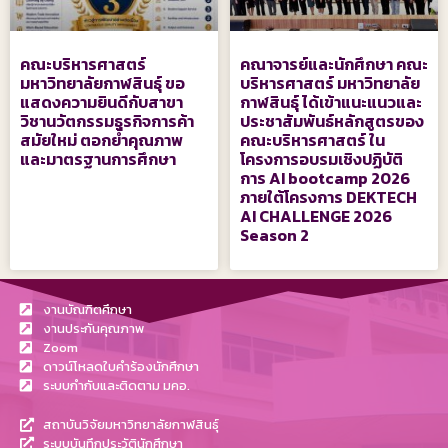
คณะบริหารศาสตร์
คณาจารย์และนักศึกษา คณะ
มหาวิทยาลัยกาฬสินธุ์ ขอ
บริหารศาสตร์ มหาวิทยาลัย
แสดงความยินดีกับสาขา
กาฬสินธุ์ ได้เข้าแนะแนวและ
วิชานวัตกรรมธุรกิจการค้า
ประชาสัมพันธ์หลักสูตรของ
สมัยใหม่ ตอกย้ำคุณภาพ
คณะบริหารศาสตร์ ใน
และมาตรฐานการศึกษา
โครงการอบรมเชิงปฏิบัติ
การ AI bootcamp 2026
ภายใต้โครงการ DEKTECH
AI CHALLENGE 2026
Season 2
งานบัณฑิตศึกษา
งานประกันคุณภาพ
Zoom
ดาวน์โหลดใบคำร้องนักศึกษา
ระบบกำกับและติดตาม มคอ.
สถาบันวิจัยมหาวิทยาลัยกาฬสินธุ์
ระบบบันทึกประวัตินักศึกษา