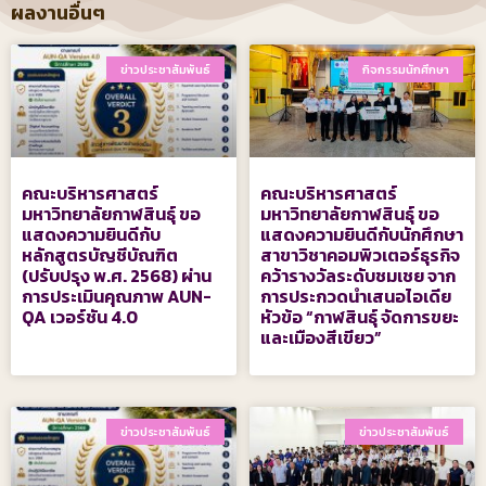
ผลงานอื่นๆ
ข่าวประชาสัมพันธ์
กิจกรรมนักศึกษา
คณะบริหารศาสตร์
คณะบริหารศาสตร์
มหาวิทยาลัยกาฬสินธุ์ ขอ
มหาวิทยาลัยกาฬสินธุ์ ขอ
แสดงความยินดีกับ
แสดงความยินดีกับนักศึกษา
หลักสูตรบัญชีบัณฑิต
สาขาวิชาคอมพิวเตอร์ธุรกิจ
(ปรับปรุง พ.ศ. 2568) ผ่าน
คว้ารางวัลระดับชมเชย จาก
การประเมินคุณภาพ AUN-
การประกวดนำเสนอไอเดีย
QA เวอร์ชัน 4.0
หัวข้อ “กาฬสินธุ์ จัดการขยะ
และเมืองสีเขียว”
ข่าวประชาสัมพันธ์
ข่าวประชาสัมพันธ์