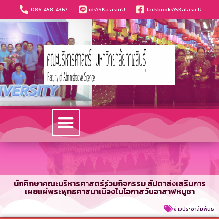
086-458-4362
id:ASKalasinU
fackbook:ASKalasinU
วารสารนวัตกรรมบริหารธุรกิจและการบัญชี
นักศึกษาคณะบริหารศาสตร์ร่วมกิจกรรม สัปดาส่งเสริมการ
เผยแผ่พระพุทธศาสนาเนื่องในโอกาสวันอาสาฬหบูชา
ข่าวประชาสัมพันธ์