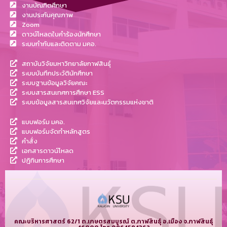
งานบัณฑิตศึกษา
งานประกันคุณภาพ
Zoom
ดาวน์โหลดใบคำร้องนักศึกษา
ระบบกำกับและติดตาม มคอ.
สถาบันวิจัยมหาวิทยาลัยกาฬสินธุ์
ระบบบันทึกประวัตินักศึกษา
ระบบฐานข้อมูลวิจัยคณะ
ระบบสารสนเทศการศึกษา ESS
ระบบข้อมูลสารสนเทศวิจัยและนวัตกรรมแห่งชาติ
แบบฟอร์ม มคอ.
แบบฟอร์มจัดทำหลักสูตร
คำสั่ง
เอกสารดาวน์โหลด
ปฎิทินการศึกษา
คณะบริหารศาสตร์ 62/1 ถ.เกษตรสมบูรณ์ ต.กาฬสินธุ์ อ.เมือง จ.กาฬสินธุ์