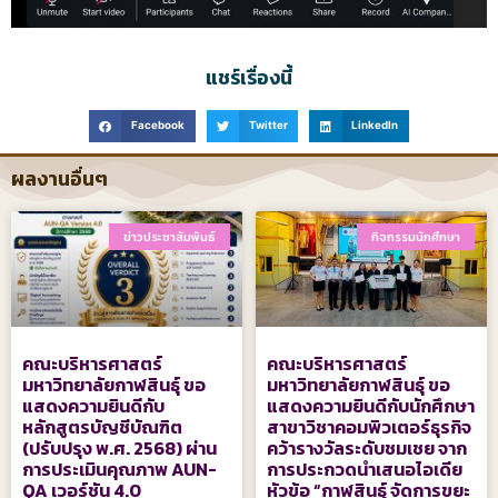
แชร์เรื่องนี้
Facebook
Twitter
LinkedIn
ผลงานอื่นๆ
ข่าวประชาสัมพันธ์
กิจกรรมนักศึกษา
คณะบริหารศาสตร์
คณะบริหารศาสตร์
มหาวิทยาลัยกาฬสินธุ์ ขอ
มหาวิทยาลัยกาฬสินธุ์ ขอ
แสดงความยินดีกับ
แสดงความยินดีกับนักศึกษา
หลักสูตรบัญชีบัณฑิต
สาขาวิชาคอมพิวเตอร์ธุรกิจ
(ปรับปรุง พ.ศ. 2568) ผ่าน
คว้ารางวัลระดับชมเชย จาก
การประเมินคุณภาพ AUN-
การประกวดนำเสนอไอเดีย
QA เวอร์ชัน 4.0
หัวข้อ “กาฬสินธุ์ จัดการขยะ