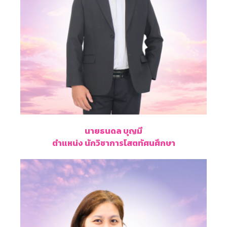
นายธนดล บุญมี
ตำแหน่ง นักวิชาการโสตทัศนศึกษา