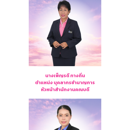
นางเพ็ญรดี กางถิ่น
ตำแหน่ง บุคลากรชำนาญการ
หัวหน้าสำนักงานคณบดี