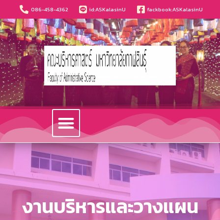
086-458-4362
id:ASKalasinU
fackbook:ASKalasinU
วารสารนวัตกรรมบริหารธุรกิจและการบัญชี
งานบริหารและวางแผน