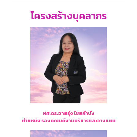
โครงสร้างบุคลากร
ผศ.ดร.ฉายรุ่ง ไชยกำบัง
ตำแหน่ง รองคณบดีงานบริหารและวางแผน