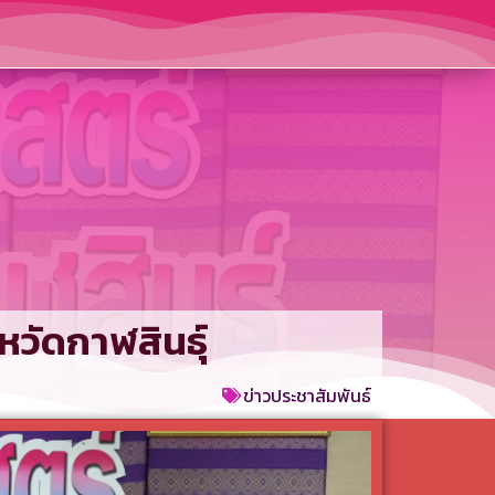
วัดกาฬสินธุ์
ข่าวประชาสัมพันธ์