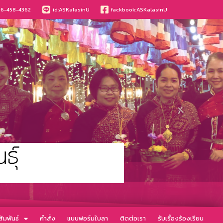
6-458-4362
id:ASKalasinU
fackbook:ASKalasinU
ัมพันธ์
คำสั่ง
แบบฟอร์มใบลา
ติดต่อเรา
รับเรื่องร้องเรียน