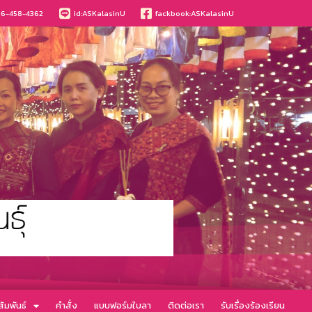
6-458-4362
id:ASKalasinU
fackbook:ASKalasinU
ัมพันธ์
คำสั่ง
แบบฟอร์มใบลา
ติดต่อเรา
รับเรื่องร้องเรียน