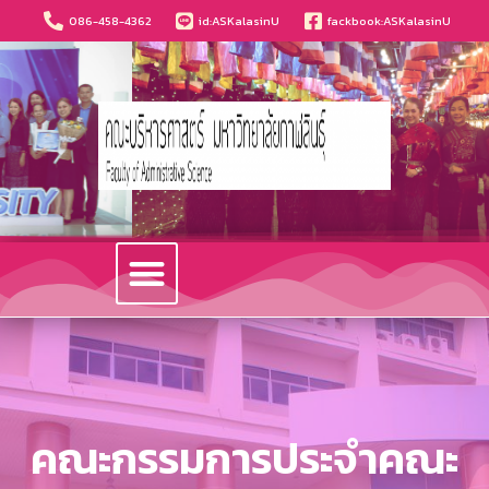
086-458-4362
id:ASKalasinU
fackbook:ASKalasinU
วารสารนวัตกรรมบริหารธุรกิจและการบัญชี
คณะกรรมการประจำคณะ