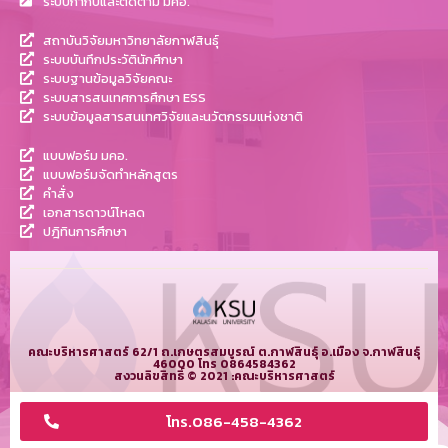
ระบบกำกับและติดตาม มคอ.
สถาบันวิจัยมหาวิทยาลัยกาฬสินธุ์
ระบบบันทึกประวัตินักศึกษา
ระบบฐานข้อมูลวิจัยคณะ
ระบบสารสนเทศการศึกษา ESS
ระบบข้อมูลสารสนเทศวิจัยและนวัตกรรมแห่งชาติ
แบบฟอร์ม มคอ.
แบบฟอร์มจัดทำหลักสูตร
คำสั่ง
เอกสารดาวน์โหลด
ปฎิทินการศึกษา
คณะบริหารศาสตร์ 62/1 ถ.เกษตรสมบูรณ์ ต.กาฬสินธุ์ อ.เมือง จ.กาฬสินธุ์
46000 โทร 0864584362
สงวนลิขสิทธิ์ © 2021 :คณะบริหารศาสตร์
โทร.086-458-4362