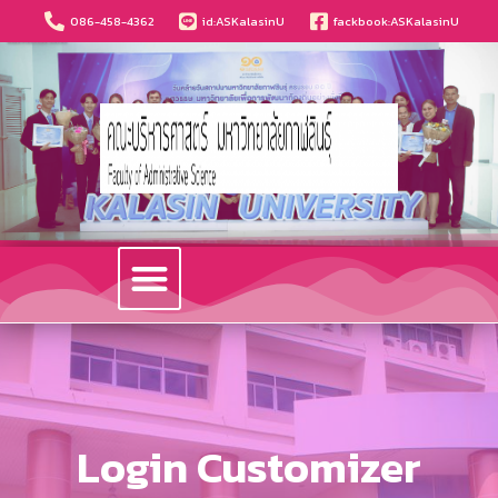
086-458-4362
id:ASKalasinU
fackbook:ASKalasinU
วารสารนวัตกรรมบริหารธุรกิจและการบัญชี
Login Customizer