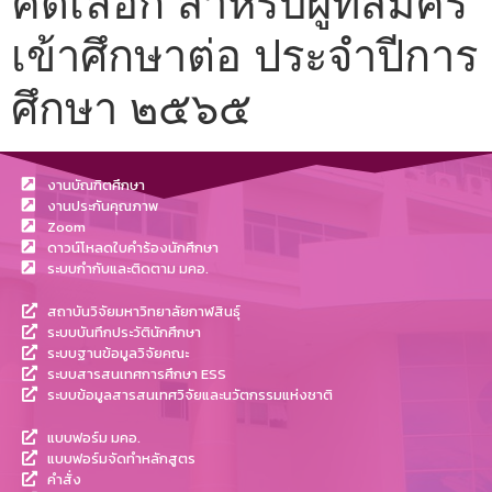
คัดเลือก สำหรับผู้ที่สมัคร
เข้าศึกษาต่อ ประจำปีการ
ศึกษา ๒๕๖๕
งานบัณฑิตศึกษา
งานประกันคุณภาพ
Zoom
ดาวน์โหลดใบคำร้องนักศึกษา
ระบบกำกับและติดตาม มคอ.
สถาบันวิจัยมหาวิทยาลัยกาฬสินธุ์
ระบบบันทึกประวัตินักศึกษา
ระบบฐานข้อมูลวิจัยคณะ
ระบบสารสนเทศการศึกษา ESS
ระบบข้อมูลสารสนเทศวิจัยและนวัตกรรมแห่งชาติ
แบบฟอร์ม มคอ.
แบบฟอร์มจัดทำหลักสูตร
คำสั่ง