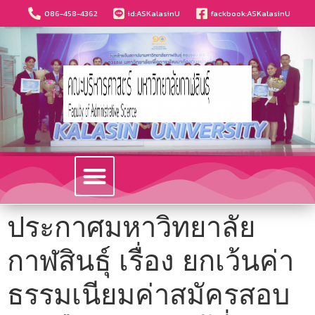
086-458-4362
id:ASKalasinU
fackbook:ASKalasinU
วารสารนวัตกรรมบริหารธุรกิจและการบัญชี
ประกาศมหาวิทยาลัย
กาฬสินธุ์ เรื่อง ยกเว้นค่า
ธรรมเนียมค่าสมัครสอบ