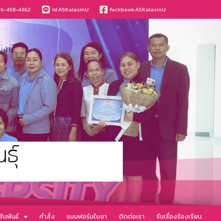
6-458-4362
id:ASKalasinU
fackbook:ASKalasinU
ัมพันธ์
คำสั่ง
แบบฟอร์มใบลา
ติดต่อเรา
รับเรื่องร้องเรียน