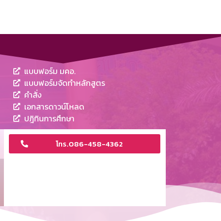
แบบฟอร์ม มคอ.
แบบฟอร์มจัดทำหลักสูตร
คำสั่ง
เอกสารดาวน์โหลด
ปฎิทินการศึกษา
โทร.086-458-4362