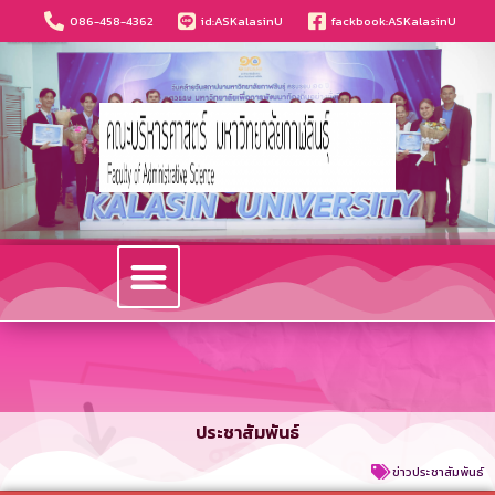
086-458-4362
id:ASKalasinU
fackbook:ASKalasinU
วารสารนวัตกรรมบริหารธุรกิจและการบัญชี
ประชาสัมพันธ์
ข่าวประชาสัมพันธ์