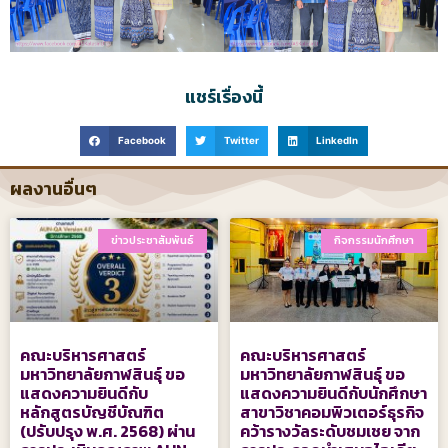
แชร์เรื่องนี้
Facebook
Twitter
LinkedIn
ผลงานอื่นๆ
ข่าวประชาสัมพันธ์
กิจกรรมนักศึกษา
คณะบริหารศาสตร์
คณะบริหารศาสตร์
มหาวิทยาลัยกาฬสินธุ์ ขอ
มหาวิทยาลัยกาฬสินธุ์ ขอ
แสดงความยินดีกับ
แสดงความยินดีกับนักศึกษา
หลักสูตรบัญชีบัณฑิต
สาขาวิชาคอมพิวเตอร์ธุรกิจ
(ปรับปรุง พ.ศ. 2568) ผ่าน
คว้ารางวัลระดับชมเชย จาก