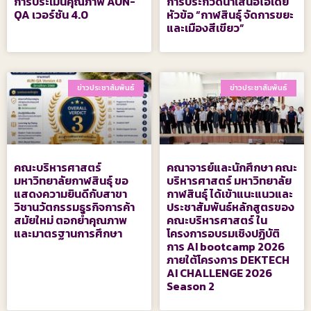
การประเมินคุณภาพ AUN-
การประกวดนำเสนอไอเดีย
QA เวอร์ชัน 4.0
หัวข้อ “กาฬสินธุ์ จัดการขยะ
และเมืองสีเขียว”
ข่าวประชาสัมพันธ์
ข่าวประชาสัมพันธ์
คณะบริหารศาสตร์
คณาจารย์และนักศึกษา คณะ
มหาวิทยาลัยกาฬสินธุ์ ขอ
บริหารศาสตร์ มหาวิทยาลัย
แสดงความยินดีกับสาขา
กาฬสินธุ์ ได้เข้าแนะแนวและ
วิชานวัตกรรมธุรกิจการค้า
ประชาสัมพันธ์หลักสูตรของ
สมัยใหม่ ตอกย้ำคุณภาพ
คณะบริหารศาสตร์ ใน
และมาตรฐานการศึกษา
โครงการอบรมเชิงปฏิบัติ
การ AI bootcamp 2026
ภายใต้โครงการ DEKTECH
AI CHALLENGE 2026
Season 2