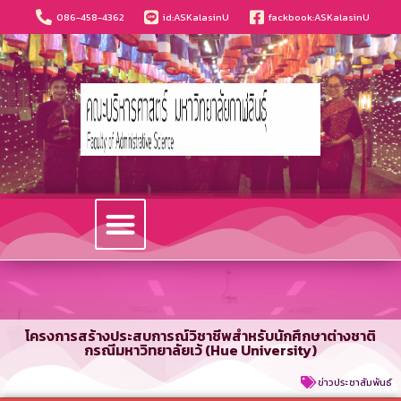
086-458-4362
id:ASKalasinU
fackbook:ASKalasinU
วารสารนวัตกรรมบริหารธุรกิจและการบัญชี
โครงการสร้างประสบการณ์วิชาชีพสำหรับนักศึกษาต่างชาติ
กรณีมหาวิทยาลัยเว้ (Hue University)
ข่าวประชาสัมพันธ์