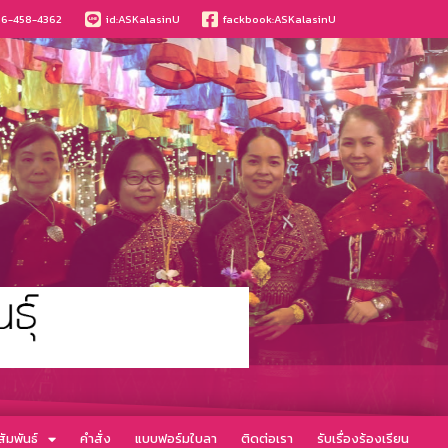
6-458-4362
id:ASKalasinU
fackbook:ASKalasinU
ัมพันธ์
คำสั่ง
แบบฟอร์มใบลา
ติดต่อเรา
รับเรื่องร้องเรียน