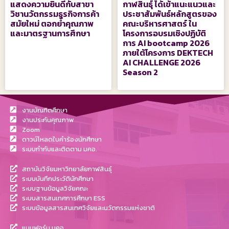
แสดงความยินดีกับสาขา
กาฬสินธุ์ ได้เข้าแนะแนวและ
วิชานวัตกรรมธุรกิจการค้า
ประชาสัมพันธ์หลักสูตรของ
สมัยใหม่ ตอกย้ำคุณภาพ
คณะบริหารศาสตร์ ใน
และมาตรฐานการศึกษา
โครงการอบรมเชิงปฏิบัติ
การ AI bootcamp 2026
ภายใต้โครงการ DEKTECH
AI CHALLENGE 2026
Season 2
งานบัณฑิตศึกษา
งานประกันคุณภาพ
Zoom
ดาวน์โหลดใบคำร้องนักศึกษา
ระบบกำกับและติดตาม มคอ.
สถาบันวิจัยมหาวิทยาลัยกาฬสินธุ์
ระบบบันทึกประวัตินักศึกษา
ระบบฐานข้อมูลวิจัยคณะ
ระบบสารสนเทศการศึกษา ESS
ระบบข้อมูลสารสนเทศวิจัยและนวัตกรรมแห่งชาติ
แบบฟอร์ม มคอ.