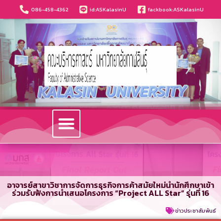
086-458-4362
id:ASKalasinU
fackbook:ASKalasinU
วารสารนวัตกรรมบริหารธุรกิจและการบัญชี
อาจารย์สาขาวิชาการจัดการธุรกิจการค้าสมัยใหม่นำนักศึกษาเข้า
ร่วมรับฟังการนำเสนอโครงการ “Project ALL Star” รุ่นที่ 16
ข่าวประชาสัมพันธ์