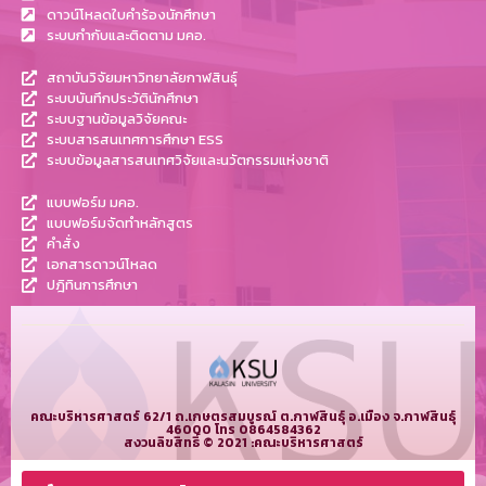
ดาวน์โหลดใบคำร้องนักศึกษา
ระบบกำกับและติดตาม มคอ.
สถาบันวิจัยมหาวิทยาลัยกาฬสินธุ์
ระบบบันทึกประวัตินักศึกษา
ระบบฐานข้อมูลวิจัยคณะ
ระบบสารสนเทศการศึกษา ESS
ระบบข้อมูลสารสนเทศวิจัยและนวัตกรรมแห่งชาติ
แบบฟอร์ม มคอ.
แบบฟอร์มจัดทำหลักสูตร
คำสั่ง
เอกสารดาวน์โหลด
ปฎิทินการศึกษา
คณะบริหารศาสตร์ 62/1 ถ.เกษตรสมบูรณ์ ต.กาฬสินธุ์ อ.เมือง จ.กาฬสินธุ์
46000 โทร 0864584362
สงวนลิขสิทธิ์ © 2021 :คณะบริหารศาสตร์