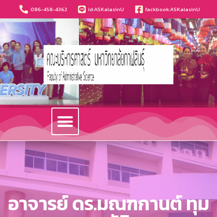
086-458-4362
id:ASKalasinU
fackbook:ASKalasinU
วารสารนวัตกรรมบริหารธุรกิจและการบัญชี
อาจารย์ ดร.มณฑกานต์ ทุม