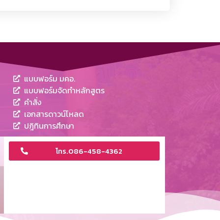
แบบฟอร์ม มคอ.
แบบฟอร์มจัดทำหลักสูตร
คำสั่ง
เอกสารดาวน์โหลด
ปฎิทินการศึกษา
โทร.086-458-4362