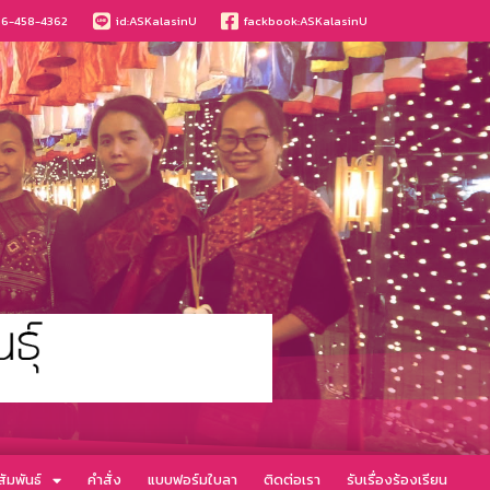
6-458-4362
id:ASKalasinU
fackbook:ASKalasinU
ัมพันธ์
คำสั่ง
แบบฟอร์มใบลา
ติดต่อเรา
รับเรื่องร้องเรียน