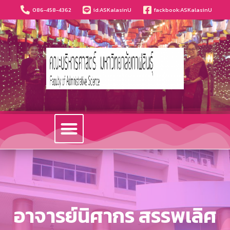
086-458-4362
id:ASKalasinU
fackbook:ASKalasinU
วารสารนวัตกรรมบริหารธุรกิจและการบัญชี
อาจารย์นิศากร สรรพเลิศ