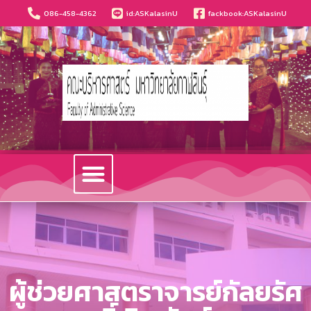
086-458-4362
id:ASKalasinU
fackbook:ASKalasinU
วารสารนวัตกรรมบริหารธุรกิจและการบัญชี
ผู้ช่วยศาสตราจารย์กัลยรัศ