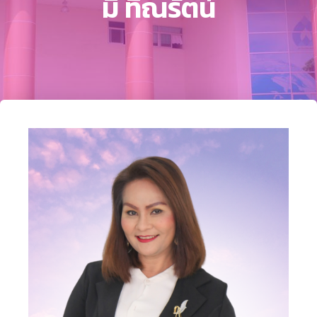
มิ์ ทิณรัตน์