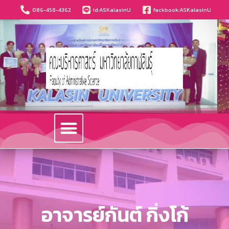
086-458-4362
id:ASKalasinU
fackbook:ASKalasinU
วารสารนวัตกรรมบริหารธุรกิจและการบัญชี
อาจารย์กันต์ กิ่งโก้