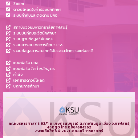
Zoom
ดาวน์โหลดใบคำร้องนักศึกษา
ระบบกำกับและติดตาม มคอ.
สถาบันวิจัยมหาวิทยาลัยกาฬสินธุ์
ระบบบันทึกประวัตินักศึกษา
ระบบฐานข้อมูลวิจัยคณะ
ระบบสารสนเทศการศึกษา ESS
ระบบข้อมูลสารสนเทศวิจัยและนวัตกรรมแห่งชาติ
แบบฟอร์ม มคอ.
แบบฟอร์มจัดทำหลักสูตร
คำสั่ง
เอกสารดาวน์โหลด
ปฎิทินการศึกษา
คณะบริหารศาสตร์ 62/1 ถ.เกษตรสมบูรณ์ ต.กาฬสินธุ์ อ.เมือง จ.กาฬสินธุ์
46000 โทร 0864584362
สงวนลิขสิทธิ์ © 2021 :คณะบริหารศาสตร์