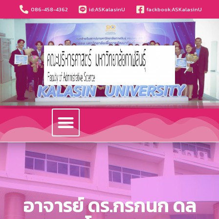
086-458-4362
id:ASKalasinU
fackbook:ASKalasinU
วารสารนวัตกรรมบริหารธุรกิจและการบัญชี
อาจารย์ ดร.กรกนก ดล