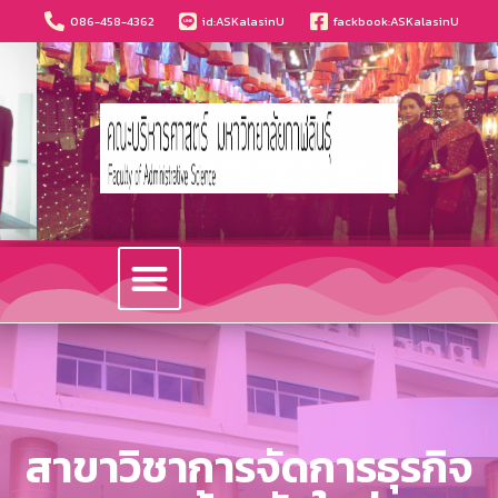
086-458-4362
id:ASKalasinU
fackbook:ASKalasinU
วารสารนวัตกรรมบริหารธุรกิจและการบัญชี
สาขาวิชาการจัดการธุรกิจ