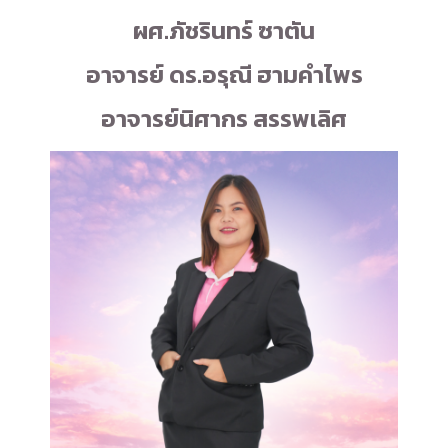
ผศ.ภัชรินทร์ ซาตัน
อาจารย์ ดร.อรุณี ฮามคำไพร
อาจารย์นิศากร สรรพเลิศ