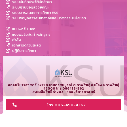
ระบบบันทึกประวัตินักศึกษา
ระบบฐานข้อมูลวิจัยคณะ
ระบบสารสนเทศการศึกษา ESS
ระบบข้อมูลสารสนเทศวิจัยและนวัตกรรมแห่งชาติ
แบบฟอร์ม มคอ.
แบบฟอร์มจัดทำหลักสูตร
คำสั่ง
เอกสารดาวน์โหลด
ปฎิทินการศึกษา
คณะบริหารศาสตร์ 62/1 ถ.เกษตรสมบูรณ์ ต.กาฬสินธุ์ อ.เมือง จ.กาฬสินธุ์
46000 โทร 0864584362
สงวนลิขสิทธิ์ © 2021 :คณะบริหารศาสตร์
โทร.086-458-4362