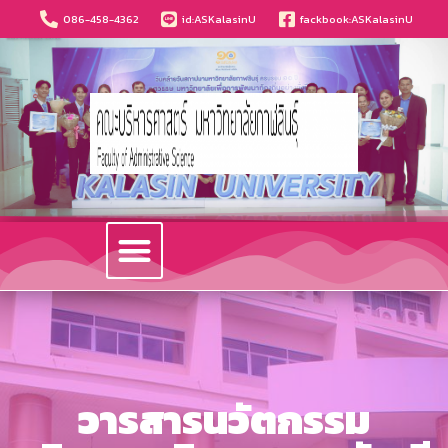
086-458-4362
id:ASKalasinU
fackbook:ASKalasinU
วารสารนวัตกรรมบริหารธุรกิจและการบัญชี
วารสารนวัตกรรม