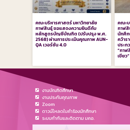
คณะบริหารศาสตร์ มหาวิทยาลัย
คณะบร
กาฬสินธุ์ ขอแสดงความยินดีกับ
กาฬสิ
หลักสูตรบัญชีบัณฑิต (ปรับปรุง พ.ศ.
นักศึ
2568) ผ่านการประเมินคุณภาพ AUN-
คว้าร
QA เวอร์ชัน 4.0
ประกว
“กาฬสิ
เขียว”
งานบัณฑิตศึกษา
งานประกันคุณภาพ
Zoom
ดาวน์โหลดใบคำร้องนักศึกษา
ระบบกำกับและติดตาม มคอ.