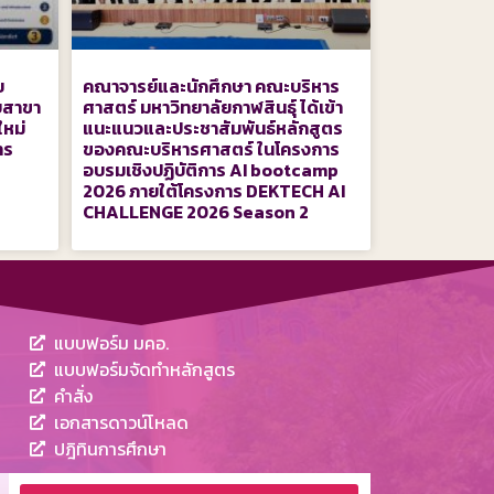
ย
คณาจารย์และนักศึกษา คณะบริหาร
บสาขา
ศาสตร์ มหาวิทยาลัยกาฬสินธุ์ ได้เข้า
ใหม่
แนะแนวและประชาสัมพันธ์หลักสูตร
าร
ของคณะบริหารศาสตร์ ในโครงการ
อบรมเชิงปฏิบัติการ AI bootcamp
2026 ภายใต้โครงการ DEKTECH AI
CHALLENGE 2026 Season 2
แบบฟอร์ม มคอ.
แบบฟอร์มจัดทำหลักสูตร
คำสั่ง
เอกสารดาวน์โหลด
ปฎิทินการศึกษา