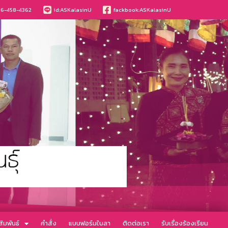
6-458-4362
id:ASKalasinU
fackbook:ASKalasinU
ัมพันธ์
คำสั่ง
แบบฟอร์มใบลา
ติดต่อเรา
รับเรื่องร้องเรียน