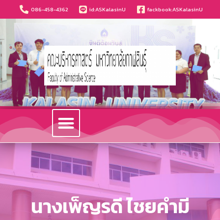
086-458-4362
id:ASKalasinU
fackbook:ASKalasinU
วารสารนวัตกรรมบริหารธุรกิจและการบัญชี
นางเพ็ญรดี ไชยคำมี