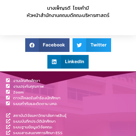
นางเพ็ญรดี ไชยคำมี
หัวหน้าสำนักงานคณบดีคณะบริหารศาสตร์
Facebook
Twitter
LinkedIn
งานบัณฑิตศึกษา
งานประกันคุณภาพ
Zoom
ดาวน์โหลดใบคำร้องนักศึกษา
ระบบกำกับและติดตาม มคอ.
สถาบันวิจัยมหาวิทยาลัยกาฬสินธุ์
ระบบบันทึกประวัตินักศึกษา
ระบบฐานข้อมูลวิจัยคณะ
ระบบสารสนเทศการศึกษา ESS