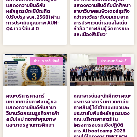
แสดงความยินดีกับ
แสดงความยินดีกับนักศึกษา
หลักสูตรบัญชีบัณฑิต
สาขาวิชาคอมพิวเตอร์ธุรกิจ
(ปรับปรุง พ.ศ. 2568) ผ่าน
คว้ารางวัลระดับชมเชย จาก
การประเมินคุณภาพ AUN-
การประกวดนำเสนอไอเดีย
QA เวอร์ชัน 4.0
หัวข้อ “กาฬสินธุ์ จัดการขยะ
และเมืองสีเขียว”
ข่าวประชาสัมพันธ์
ข่าวประชาสัมพันธ์
คณะบริหารศาสตร์
คณาจารย์และนักศึกษา คณะ
มหาวิทยาลัยกาฬสินธุ์ ขอ
บริหารศาสตร์ มหาวิทยาลัย
แสดงความยินดีกับสาขา
กาฬสินธุ์ ได้เข้าแนะแนวและ
วิชานวัตกรรมธุรกิจการค้า
ประชาสัมพันธ์หลักสูตรของ
สมัยใหม่ ตอกย้ำคุณภาพ
คณะบริหารศาสตร์ ใน
และมาตรฐานการศึกษา
โครงการอบรมเชิงปฏิบัติ
การ AI bootcamp 2026
ภายใต้โครงการ DEKTECH