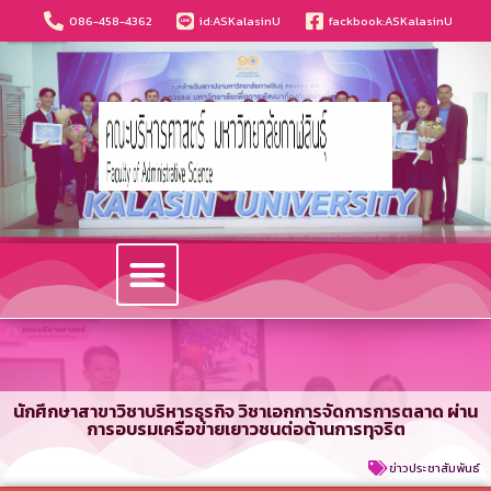
086-458-4362
id:ASKalasinU
fackbook:ASKalasinU
วารสารนวัตกรรมบริหารธุรกิจและการบัญชี
นักศึกษาสาขาวิชาบริหารธุรกิจ วิชาเอกการจัดการการตลาด ผ่าน
การอบรมเครือข่ายเยาวชนต่อต้านการทุจริต
ข่าวประชาสัมพันธ์