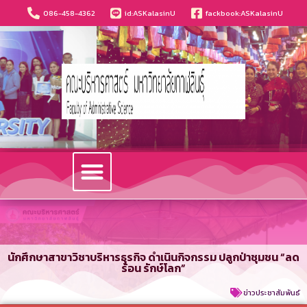
086-458-4362
id:ASKalasinU
fackbook:ASKalasinU
วารสารนวัตกรรมบริหารธุรกิจและการบัญชี
นักศึกษาสาขาวิชาบริหารธุรกิจ ดำเนินกิจกรรม ปลูกป่าชุมชน “ลด
ร้อน รักษ์โลก”
ข่าวประชาสัมพันธ์