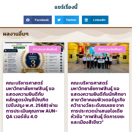
แชร์เรื่องนี้
Facebook
Twitter
LinkedIn
ผลงานอื่นๆ
ข่าวประชาสัมพันธ์
กิจกรรมนักศึกษา
คณะบริหารศาสตร์
คณะบริหารศาสตร์
มหาวิทยาลัยกาฬสินธุ์ ขอ
มหาวิทยาลัยกาฬสินธุ์ ขอ
แสดงความยินดีกับ
แสดงความยินดีกับนักศึกษา
หลักสูตรบัญชีบัณฑิต
สาขาวิชาคอมพิวเตอร์ธุรกิจ
(ปรับปรุง พ.ศ. 2568) ผ่าน
คว้ารางวัลระดับชมเชย จาก
การประเมินคุณภาพ AUN-
การประกวดนำเสนอไอเดีย
QA เวอร์ชัน 4.0
หัวข้อ “กาฬสินธุ์ จัดการขยะ
และเมืองสีเขียว”