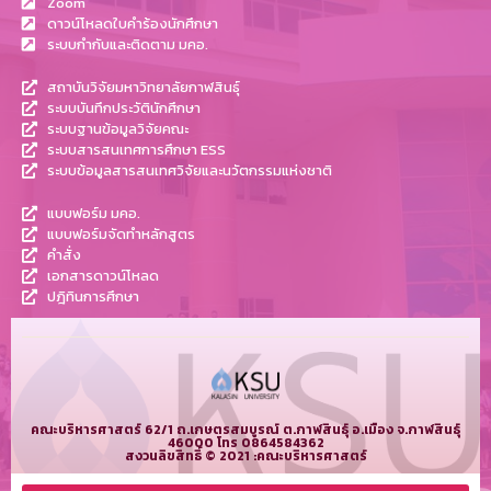
Zoom
ดาวน์โหลดใบคำร้องนักศึกษา
ระบบกำกับและติดตาม มคอ.
สถาบันวิจัยมหาวิทยาลัยกาฬสินธุ์
ระบบบันทึกประวัตินักศึกษา
ระบบฐานข้อมูลวิจัยคณะ
ระบบสารสนเทศการศึกษา ESS
ระบบข้อมูลสารสนเทศวิจัยและนวัตกรรมแห่งชาติ
แบบฟอร์ม มคอ.
แบบฟอร์มจัดทำหลักสูตร
คำสั่ง
เอกสารดาวน์โหลด
ปฎิทินการศึกษา
คณะบริหารศาสตร์ 62/1 ถ.เกษตรสมบูรณ์ ต.กาฬสินธุ์ อ.เมือง จ.กาฬสินธุ์
46000 โทร 0864584362
สงวนลิขสิทธิ์ © 2021 :คณะบริหารศาสตร์