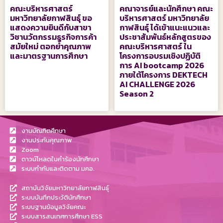
คณะบริหารศาสตร์
คณาจารย์และนักศึกษา คณะ
มหาวิทยาลัยกาฬสินธุ์ ขอ
บริหารศาสตร์ มหาวิทยาลัย
แสดงความยินดีกับสาขา
กาฬสินธุ์ ได้เข้าแนะแนวและ
วิชานวัตกรรมธุรกิจการค้า
ประชาสัมพันธ์หลักสูตรของ
สมัยใหม่ ตอกย้ำคุณภาพ
คณะบริหารศาสตร์ ใน
และมาตรฐานการศึกษา
โครงการอบรมเชิงปฏิบัติ
การ AI bootcamp 2026
ภายใต้โครงการ DEKTECH
AI CHALLENGE 2026
Season 2
งานบัณฑิตศึกษา
งานประกันคุณภาพ
Zoom
ดาวน์โหลดใบคำร้องนักศึกษา
ระบบกำกับและติดตาม มคอ.
สถาบันวิจัยมหาวิทยาลัยกาฬสินธุ์
ระบบบันทึกประวัตินักศึกษา
ระบบฐานข้อมูลวิจัยคณะ
ระบบสารสนเทศการศึกษา ESS