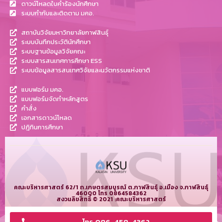
ดาวน์โหลดใบคำร้องนักศึกษา
ระบบกำกับและติดตาม มคอ.
สถาบันวิจัยมหาวิทยาลัยกาฬสินธุ์
ระบบบันทึกประวัตินักศึกษา
ระบบฐานข้อมูลวิจัยคณะ
ระบบสารสนเทศการศึกษา ESS
ระบบข้อมูลสารสนเทศวิจัยและนวัตกรรมแห่งชาติ
แบบฟอร์ม มคอ.
แบบฟอร์มจัดทำหลักสูตร
คำสั่ง
เอกสารดาวน์โหลด
ปฎิทินการศึกษา
คณะบริหารศาสตร์ 62/1 ถ.เกษตรสมบูรณ์ ต.กาฬสินธุ์ อ.เมือง จ.กาฬสินธุ์
46000 โทร 0864584362
สงวนลิขสิทธิ์ © 2021 :คณะบริหารศาสตร์
โทร.086-458-4362