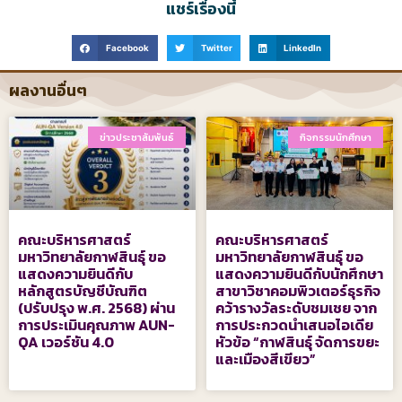
แชร์เรื่องนี้
Facebook
Twitter
LinkedIn
ผลงานอื่นๆ
ข่าวประชาสัมพันธ์
กิจกรรมนักศึกษา
คณะบริหารศาสตร์
คณะบริหารศาสตร์
มหาวิทยาลัยกาฬสินธุ์ ขอ
มหาวิทยาลัยกาฬสินธุ์ ขอ
แสดงความยินดีกับ
แสดงความยินดีกับนักศึกษา
หลักสูตรบัญชีบัณฑิต
สาขาวิชาคอมพิวเตอร์ธุรกิจ
(ปรับปรุง พ.ศ. 2568) ผ่าน
คว้ารางวัลระดับชมเชย จาก
การประเมินคุณภาพ AUN-
การประกวดนำเสนอไอเดีย
QA เวอร์ชัน 4.0
หัวข้อ “กาฬสินธุ์ จัดการขยะ
และเมืองสีเขียว”