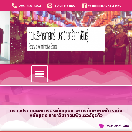
086-458-4362
id:ASKalasinU
fackbook:ASKalasinU
วารสารนวัตกรรมบริหารธุรกิจและการบัญชี
ตรวจประเมินผลการประกันคุณภาพการศึกษาภายใน ระดับ
หลักสูตร สาขาวิชาคอมพิวเตอร์ธุรกิจ
ข่าวประชาสัมพันธ์