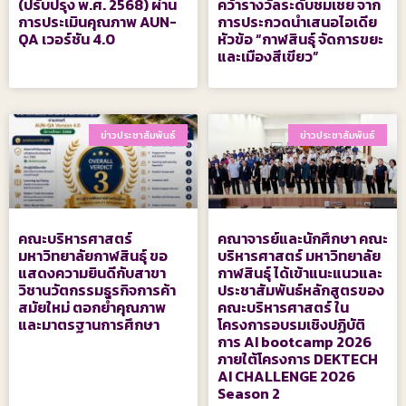
(ปรับปรุง พ.ศ. 2568) ผ่าน
คว้ารางวัลระดับชมเชย จาก
การประเมินคุณภาพ AUN-
การประกวดนำเสนอไอเดีย
QA เวอร์ชัน 4.0
หัวข้อ “กาฬสินธุ์ จัดการขยะ
และเมืองสีเขียว”
ข่าวประชาสัมพันธ์
ข่าวประชาสัมพันธ์
คณะบริหารศาสตร์
คณาจารย์และนักศึกษา คณะ
มหาวิทยาลัยกาฬสินธุ์ ขอ
บริหารศาสตร์ มหาวิทยาลัย
แสดงความยินดีกับสาขา
กาฬสินธุ์ ได้เข้าแนะแนวและ
วิชานวัตกรรมธุรกิจการค้า
ประชาสัมพันธ์หลักสูตรของ
สมัยใหม่ ตอกย้ำคุณภาพ
คณะบริหารศาสตร์ ใน
และมาตรฐานการศึกษา
โครงการอบรมเชิงปฏิบัติ
การ AI bootcamp 2026
ภายใต้โครงการ DEKTECH
AI CHALLENGE 2026
Season 2