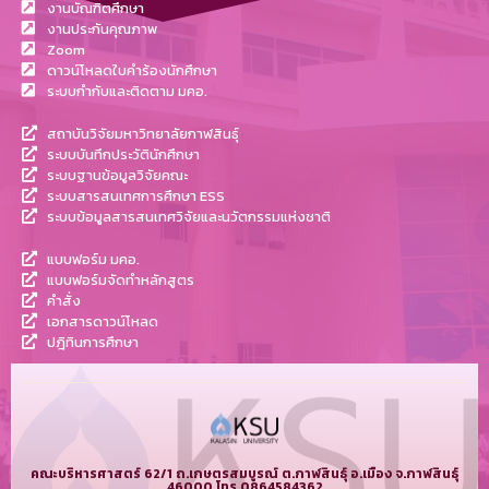
งานบัณฑิตศึกษา
งานประกันคุณภาพ
Zoom
ดาวน์โหลดใบคำร้องนักศึกษา
ระบบกำกับและติดตาม มคอ.
สถาบันวิจัยมหาวิทยาลัยกาฬสินธุ์
ระบบบันทึกประวัตินักศึกษา
ระบบฐานข้อมูลวิจัยคณะ
ระบบสารสนเทศการศึกษา ESS
ระบบข้อมูลสารสนเทศวิจัยและนวัตกรรมแห่งชาติ
แบบฟอร์ม มคอ.
แบบฟอร์มจัดทำหลักสูตร
คำสั่ง
เอกสารดาวน์โหลด
ปฎิทินการศึกษา
คณะบริหารศาสตร์ 62/1 ถ.เกษตรสมบูรณ์ ต.กาฬสินธุ์ อ.เมือง จ.กาฬสินธุ์
46000 โทร 0864584362