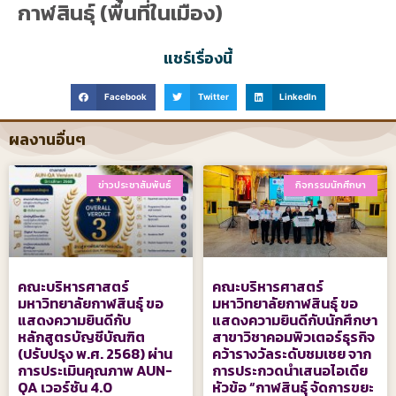
กาฬสินธุ์ (พื้นที่ในเมือง)
แชร์เรื่องนี้
Facebook
Twitter
LinkedIn
ผลงานอื่นๆ
ข่าวประชาสัมพันธ์
กิจกรรมนักศึกษา
คณะบริหารศาสตร์
คณะบริหารศาสตร์
มหาวิทยาลัยกาฬสินธุ์ ขอ
มหาวิทยาลัยกาฬสินธุ์ ขอ
แสดงความยินดีกับ
แสดงความยินดีกับนักศึกษา
หลักสูตรบัญชีบัณฑิต
สาขาวิชาคอมพิวเตอร์ธุรกิจ
(ปรับปรุง พ.ศ. 2568) ผ่าน
คว้ารางวัลระดับชมเชย จาก
การประเมินคุณภาพ AUN-
การประกวดนำเสนอไอเดีย
QA เวอร์ชัน 4.0
หัวข้อ “กาฬสินธุ์ จัดการขยะ