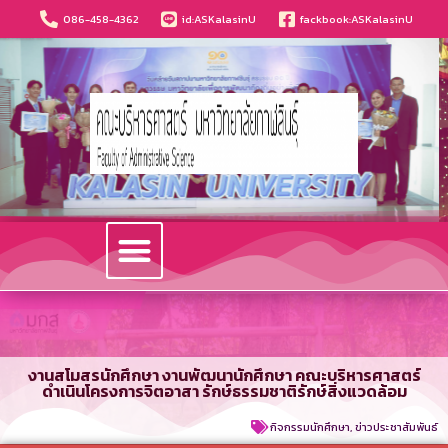
086-458-4362
id:ASKalasinU
fackbook:ASKalasinU
วารสารนวัตกรรมบริหารธุรกิจและการบัญชี
งานสโมสรนักศึกษา งานพัฒนานักศึกษา คณะบริหารศาสตร์
ดำเนินโครงการจิตอาสา รักษ์ธรรมชาติรักษ์สิ่งแวดล้อม
กิจกรรมนักศึกษา
,
ข่าวประชาสัมพันธ์