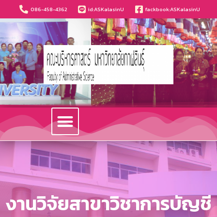
086-458-4362
id:ASKalasinU
fackbook:ASKalasinU
วารสารนวัตกรรมบริหารธุรกิจและการบัญชี
งานวิจัยสาขาวิชาการบัญชี