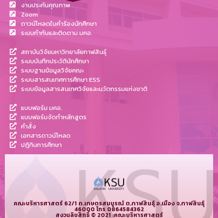
งานประกันคุณภาพ
Zoom
ดาวน์โหลดใบคำร้องนักศึกษา
ระบบกำกับและติดตาม มคอ.
สถาบันวิจัยมหาวิทยาลัยกาฬสินธุ์
ระบบบันทึกประวัตินักศึกษา
ระบบฐานข้อมูลวิจัยคณะ
ระบบสารสนเทศการศึกษา ESS
ระบบข้อมูลสารสนเทศวิจัยและนวัตกรรมแห่งชาติ
แบบฟอร์ม มคอ.
แบบฟอร์มจัดทำหลักสูตร
คำสั่ง
เอกสารดาวน์โหลด
ปฎิทินการศึกษา
คณะบริหารศาสตร์ 62/1 ถ.เกษตรสมบูรณ์ ต.กาฬสินธุ์ อ.เมือง จ.กาฬสินธุ์
46000 โทร 0864584362
สงวนลิขสิทธิ์ © 2021 :คณะบริหารศาสตร์