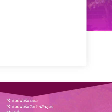
แบบฟอร์ม มคอ.
แบบฟอร์มจัดทำหลักสูตร