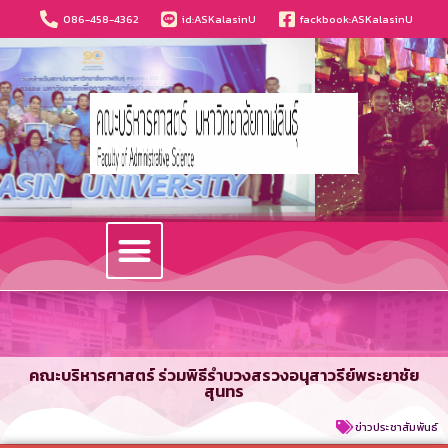
086-458-4362
id:ASKalasinU
fackbook:ASKalasinU
วารสารนวัตกรรมบริหารธุรกิจและการบัญชี
คณะบริหารศาสตร์ ร่วมพิธีรำบวงสรวงอนุสาวรีย์พระยาชัย
สุนทร
ข่าวประชาสัมพันธ์