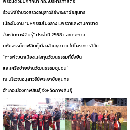
พร้อมด้วยนักศึกษา คณะบริหารศาสตร์
ร่วมพิธีรำบวงสรวงอนุสาวรีย์พระยาชัยสุนทร
เนื่องในงาน “มหกรรมโปงลาง แพรวาและงานกาชาด
จังหวัดกาฬสินธุ์” ประจำปี 2568 และเทศกาล
มหัศจรรย์กาฬสินธุ์เมืองล้านธุง ภายใต้โครงการวิจัย
“การพัฒนาเมืองแห่งทุนวัฒนธรรมที่ยั่งยืน
และเครือข่ายย่านวัฒนธรรมชุมชน”
ณ บริเวณอนุสาวรีย์พระยาชัยสุนทร
อำเภอเมืองกาฬสินธุ์ จังหวัดกาฬสินธุ์