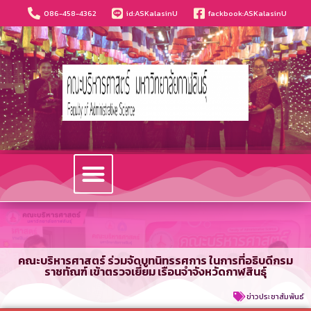
086-458-4362
id:ASKalasinU
fackbook:ASKalasinU
วารสารนวัตกรรมบริหารธุรกิจและการบัญชี
คณะบริหารศาสตร์ ร่วมจัดบูทนิทรรศการ ในการที่อธิบดีกรม
ราชทัณฑ์ เข้าตรวจเยี่ยม เรือนจำจังหวัดกาฬสินธุ์
ข่าวประชาสัมพันธ์