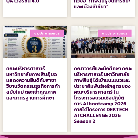
QA เวอร์ชัน 4.0
หัวข้อ “กาฬสินธุ์ จัดการขยะ
และเมืองสีเขียว”
ข่าวประชาสัมพันธ์
ข่าวประชาสัมพันธ์
คณะบริหารศาสตร์
คณาจารย์และนักศึกษา คณะ
มหาวิทยาลัยกาฬสินธุ์ ขอ
บริหารศาสตร์ มหาวิทยาลัย
แสดงความยินดีกับสาขา
กาฬสินธุ์ ได้เข้าแนะแนวและ
วิชานวัตกรรมธุรกิจการค้า
ประชาสัมพันธ์หลักสูตรของ
สมัยใหม่ ตอกย้ำคุณภาพ
คณะบริหารศาสตร์ ใน
และมาตรฐานการศึกษา
โครงการอบรมเชิงปฏิบัติ
การ AI bootcamp 2026
ภายใต้โครงการ DEKTECH
AI CHALLENGE 2026
Season 2