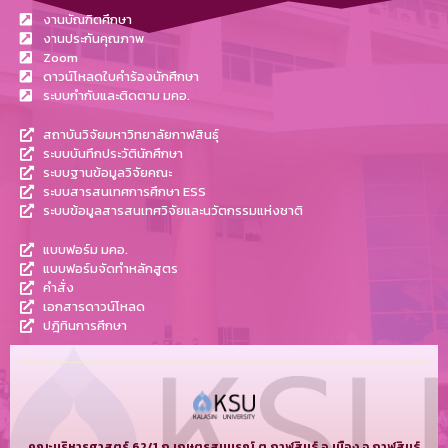
งานบัณฑิตศึกษา
งานประกันคุณภาพ
Zoom
ดาวน์โหลดใบคำร้องนักศึกษา
ระบบกำกับและติดตาม มคอ.
สถาบันวิจัยมหาวิทยาลัยกาฬสินธุ์
ระบบบันทึกประวัตินักศึกษา
ระบบฐานข้อมูลวิจัยคณะ
ระบบสารสนเทศการศึกษา ESS
ระบบข้อมูลสารสนเทศวิจัยและนวัตกรรมแห่งชาติ
แบบฟอร์ม มคอ.
แบบฟอร์มจัดทำหลักสูตร
คำสั่ง
เอกสารดาวน์โหลด
ปฎิทินการศึกษา
คณะบริหารศาสตร์ 62/1 ถ.เกษตรสมบูรณ์ ต.กาฬสินธุ์ อ.เมือง จ.กาฬสินธุ์