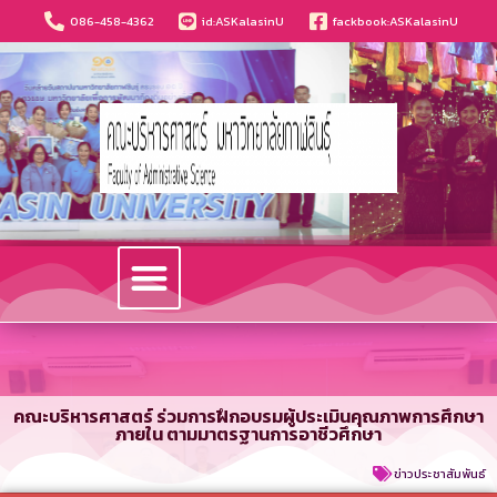
086-458-4362
id:ASKalasinU
fackbook:ASKalasinU
วารสารนวัตกรรมบริหารธุรกิจและการบัญชี
คณะบริหารศาสตร์ ร่วมการฝึกอบรมผู้ประเมินคุณภาพการศึกษา
ภายใน ตามมาตรฐานการอาชีวศึกษา
ข่าวประชาสัมพันธ์