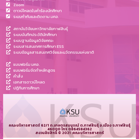
Zoom
ดาวน์โหลดใบคำร้องนักศึกษา
ระบบกำกับและติดตาม มคอ.
สถาบันวิจัยมหาวิทยาลัยกาฬสินธุ์
ระบบบันทึกประวัตินักศึกษา
ระบบฐานข้อมูลวิจัยคณะ
ระบบสารสนเทศการศึกษา ESS
ระบบข้อมูลสารสนเทศวิจัยและนวัตกรรมแห่งชาติ
แบบฟอร์ม มคอ.
แบบฟอร์มจัดทำหลักสูตร
คำสั่ง
เอกสารดาวน์โหลด
ปฎิทินการศึกษา
คณะบริหารศาสตร์ 62/1 ถ.เกษตรสมบูรณ์ ต.กาฬสินธุ์ อ.เมือง จ.กาฬสินธุ์
46000 โทร 0864584362
สงวนลิขสิทธิ์ © 2021 :คณะบริหารศาสตร์