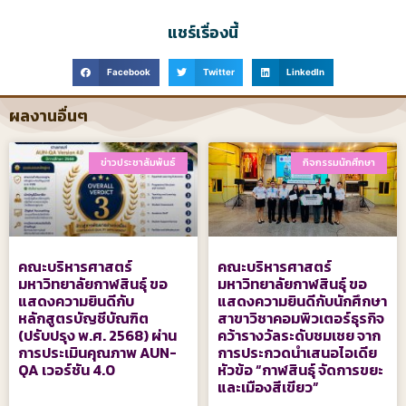
แชร์เรื่องนี้
Facebook
Twitter
LinkedIn
ผลงานอื่นๆ
ข่าวประชาสัมพันธ์
กิจกรรมนักศึกษา
คณะบริหารศาสตร์
คณะบริหารศาสตร์
มหาวิทยาลัยกาฬสินธุ์ ขอ
มหาวิทยาลัยกาฬสินธุ์ ขอ
แสดงความยินดีกับ
แสดงความยินดีกับนักศึกษา
หลักสูตรบัญชีบัณฑิต
สาขาวิชาคอมพิวเตอร์ธุรกิจ
(ปรับปรุง พ.ศ. 2568) ผ่าน
คว้ารางวัลระดับชมเชย จาก
การประเมินคุณภาพ AUN-
การประกวดนำเสนอไอเดีย
QA เวอร์ชัน 4.0
หัวข้อ “กาฬสินธุ์ จัดการขยะ
และเมืองสีเขียว”