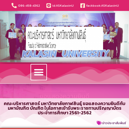
086-458-4362
id:ASKalasinU
fackbook:ASKalasinU
วารสารนวัตกรรมบริหารธุรกิจและการบัญชี
คณะบริหารศาสตร์ มหาวิทยาลัยกาฬสินธุ์ ขอแสดงความยินดีกับ
มหาบัณฑิต บัณฑิต ในโอกาสเข้ารับพระราชทานปริญญาบัตร
ประจำการศึกษา 2561-2562
ข่าวประชาสัมพันธ์