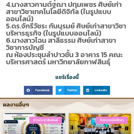
4.นางสาวกานต์ฐฌา ปทุมเพชร ศิษย์เก่า
สาขาวิชาเทคโนโลยีดิจิทัล (ในรูปแบบ
ออนไลน์)
5.ดร.จักรีวัชระ กันบุรมย์ ศิษย์เก่าสาขาวิชา
บริหารธุรกิจ (ในรูปแบบออนไลน์)
6.นางสาวไฉน สาลีธรรม ศิษย์เก่าสาขา
วิชาการบัญชี
ณ ห้องประชุมลำปาวชั้น 3 อาคาร 15 คณะ
บริหารศาสตร์ มหาวิทยาลัยกาฬสินธุ์
แชร์เรื่องนี้
Facebook
Twitter
LinkedIn
ผลงานอื่นๆ
ข่าวประชาสัมพันธ์
กิจกรรมนักศึกษา