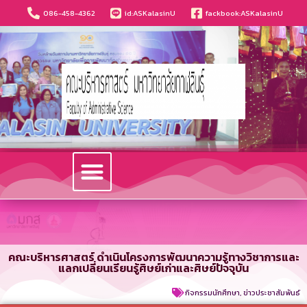
086-458-4362
id:ASKalasinU
fackbook:ASKalasinU
วารสารนวัตกรรมบริหารธุรกิจและการบัญชี
คณะบริหารศาสตร์ ดำเนินโครงการพัฒนาความรู้ทางวิชาการและ
แลกเปลี่ยนเรียนรู้ศิษย์เก่าและศิษย์ปัจจุบัน
กิจกรรมนักศึกษา
,
ข่าวประชาสัมพันธ์