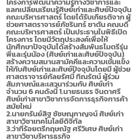
โครงการพัฒนาความรู้ทางวิชาการและ
แลกเปลี่ยนเรียนรู้ศิษย์เก่าและศิษย์ปัจจุบัน
คณะบริหารศาสตร์ โดยได้รับเกียรติจาก ผู้
ช่วยศาสตราจารย์ภัชรินทร์ ซาตัน คณบดี
คณะบริหารศาสตร์ เป็นประธานในพิธีเปิด
โครงการ โดยมีวัตถุประสงค์เพื่อให้
นักศึกษาปัจจุบันได้สร้างสัมพันธไมตรีรุ่น
พี่และรุ่นน้อง (ศิษย์เก่าและศิษย์ปัจจุบัน)
สร้างความสมานสามัคคีและความเข้มแข็ง
ให้กับศิษย์เก่าและศิษย์ปัจจุบันโดยมี ผู้ช่วย
ศาสตราจารย์กัลยรัศมิ์ ทิณรัตน์ ผู้ร่วม
สัมภาษณ์และเสวนาร่วมกับ ศิษย์เก่า
จำนวน 6 คนดังนี้ 1.นายธนธร จินดาศรี
ศิษย์เก่าสาขาวิชาการจัดการธุรกิจการค้า
สมัยใหม่
2.นายกรันย์สิฐ ชัชษณุกาญจน์ ศิษย์เก่า
สาขาวิชาเทคโนโลยีดิจิทัล
3.ว่าที่ร้อยตรีกฤษณัฐ ศรีวิเศษ ศิษย์เก่า
สาขาวิชาบริหารธุรกิจ